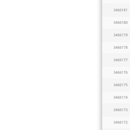
3466181
3466180
3466179
3466178
3466177
3466176
3466175
3466174
3466173
3466172