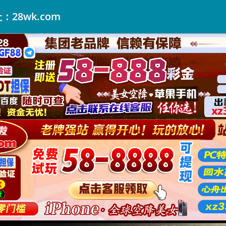
28wk.com